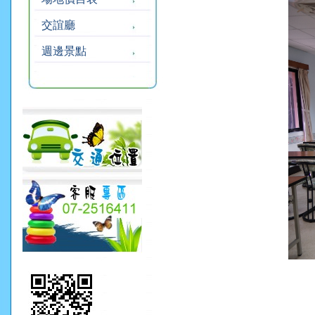
交誼廳
週邊景點