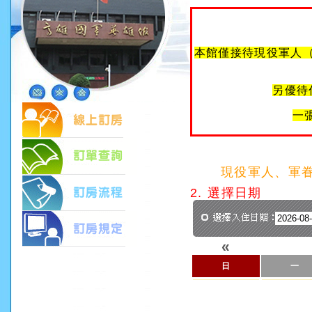
本館僅接待現役軍人
另優待
一
現役軍人、軍
2. 選擇日期
«
日
一