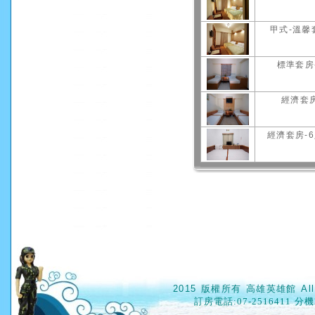
甲式-溫馨
標準套房
經濟套房
經濟套房-
2015 版權所有 高雄英雄館 All
訂房電話
:07-2516411 分機