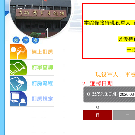
本館僅接待現役軍人
另優待
一
現役軍人、軍
2. 選擇日期
«
日
一