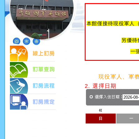
本館僅接待現役軍人
另優待
一
現役軍人、軍
2. 選擇日期
«
日
一