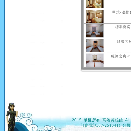
甲式-溫馨
標準套房
經濟套房
經濟套房-
2015 版權所有 高雄英雄館 All
訂房電話
:07-2516411 分機