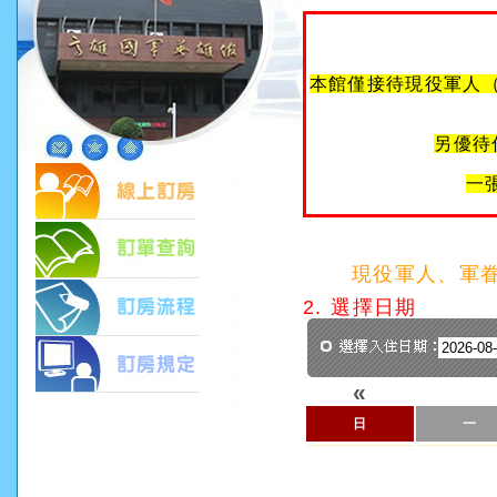
本館僅接待現役軍人
另優待
一
現役軍人、軍
2. 選擇日期
«
日
一