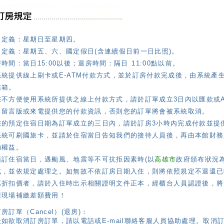
日定義：星期日至星期四。
日定義：星期五、六、國定假日(含連續假日前一日比照)。
時間：當日15:00以後；退房時間：隔日 11:00點以前。
系統提供線上刷卡或E-ATM付款方式，並於訂房付款完成後，由系統產
信箱。
您不方便使用系統所提供之線上付款方式，請於訂單成立3日內以匯款或
、留言版或來電提供您的付款資訊，否則您的訂單將會被系統取消。
您的預定住宿日期為訂單成立的三日內，請於訂房3小時內完成付款並提
系統可刷國旅卡，並請於住宿當日告知我們的接待人員後，再由本館財務
的權益。
預訂住宿當日，遇颱風、地震等不可抗拒因素時(以
高雄市
政府頒布狀況
式，並依規定處理之。如無故不依訂房日期入住，則將依照規定不退還已
惠折扣價者，請於入住時出示相關證明文件正本，經櫃台人員認證後，將
請現場補繳差額費用！
房訂單（Cancel）(退房)：
後如欲取消訂房訂單，請以電話或E-mail聯絡客服人員協助處理。取