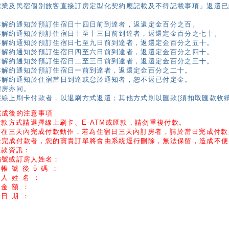
館業及民宿個別旅客直接訂房定型化契約應記載及不得記載事項」返還已
：
客解約通知於預訂住宿日十四日前到達者，返還定金百分之百。
客解約通知於預訂住宿日十至十三日前到達者，返還定金百分之七十。
客解約通知於預訂住宿日七至九日前到達者，返還定金百分之五十。
客解約通知於預訂住宿日四至六日前到達者，返還定金百分之四十。
客解約通知於預訂住宿日二至三日前到達者，返還定金百分之三十。
客解約通知於預訂住宿日一前到達者，返還定金百分之二十。
客解約通知於住宿當日到達或怠於通知者，恕不返已付定金。
體房亦同。
採線上刷卡付款者，以退刷方式返還；其他方式則以匯款(須扣取匯款收續
完成後的注意事項
付款方式請選擇線上刷卡、E-ATM或匯款，請勿重複付款。
.請在三天內完成付款動作，若為住宿日三天內訂房者，請於當日完成付
未完成付款者，您的寶貴訂單將會由系統逕行刪除，無法保留，造成不便
匯款資訊：
編號或訂房人姓名：
 帳 號 後 5 碼 ：
 人 姓 名 ：
 金 額 ：
 日 期 ：