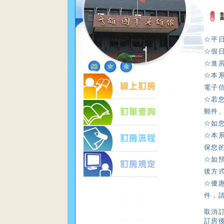
☆平
☆假
☆進房
☆本
電子
☆若
郵件
☆如
☆本
保您
☆如
後方
☆優
件，
取消訂
訂房