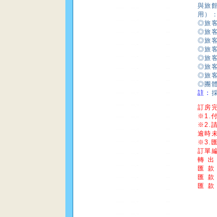
與旅
用）
◎旅
◎旅
◎旅
◎旅
◎旅
◎旅
◎旅
◎團
註：
訂房
※1.
※2
逾時
※3.
訂單
轉 出
匯 款
匯 款
匯 款