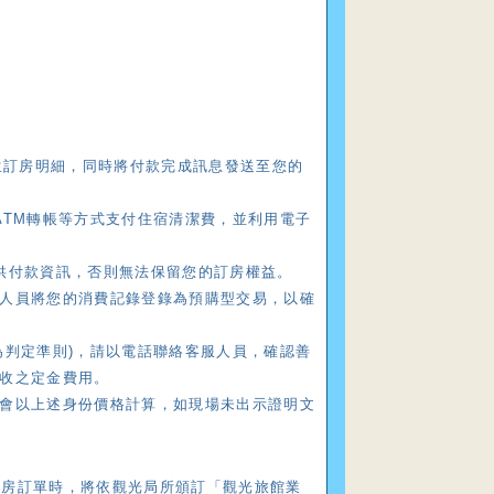
生訂房明細，同時將付款完成訊息發送至您的
ATM轉帳等方式支付住宿清潔費，並利用電子
供付款資訊，否則無法保留您的訂房權益。
人員將您的消費記錄登錄為預購型交易，以確
為判定準則)，請以電話聯絡客服人員，確認善
收之定金費用。
會以上述身份價格計算，如現場未出示證明文
消訂房訂單時，將依觀光局所頒訂「觀光旅館業