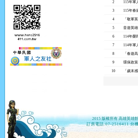
2
115年
3
115年
4
「敬軍英
5
音遊英雄
6
114年
7
114年
8
「春遊高
9
環保政策
10
「歲末感
2015 版權所有 高雄英雄館 A
訂房電話
:07-2516411 分機