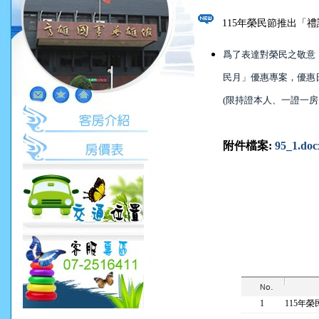
115年榮民節推出「
爲了表達對榮民之敬意
民月」優惠專案，優惠日
(限持證本人、一證一
附件檔案
:
95_1.doc
1
115年